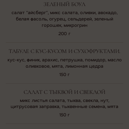
ЗЕЛЕНЫЙ БОУЛ
салат "айсберг", микс салата, оливки, авокадо,
белая фасоль, огурец, сельдерей, зеленый
горошек, микрогрин
200 г
ТАБУЛЕ С КУС-КУСОМ И СУХОФРУКТАМИ.
кус-кус, финик, арахис, петрушка, помидор, масло
оливковое, мята, лимонная цедра
150 г
САЛАТ С ТЫКВОЙ И СВЕКЛОЙ
микс листья салата, тыква, свекла, нут,
цитрусовая заправка, тыквенные семена, мята
150 г