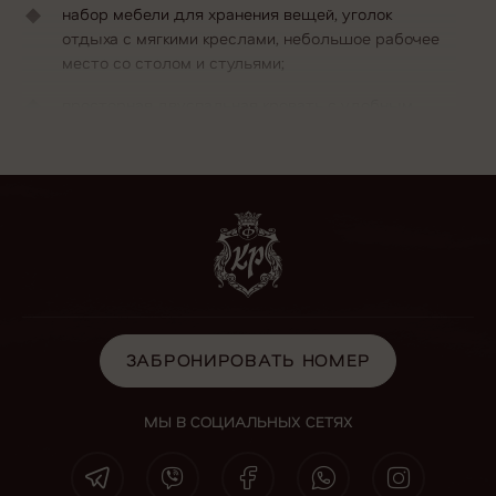
набор мебели для хранения вещей, уголок
отдыха с мягкими креслами, небольшое рабочее
место со столом и стульями;
просторная двуспальная кровать с удобным
ортопедическим матрасом;
телевизор, спутниковое телевидение, доступ к
Wi-Fi без дополнительной платы;
ванная комната с душевой кабинкой, набором
средств по уходу за волосами и телом, феном и
комплектом полотенец;
ЗАБРОНИРОВАТЬ НОМЕР
халат и тапочки для каждого гостя;
ЗАБРОНИРОВАТЬ НОМЕР
минибар, электрочайник, набор стаканов;
кондиционер, чтобы гости сами могли
МЫ В СОЦИАЛЬНЫХ СЕТЯХ
регулировать комфортную температуру воздуха;
телефон для круглосуточной связи с персоналом