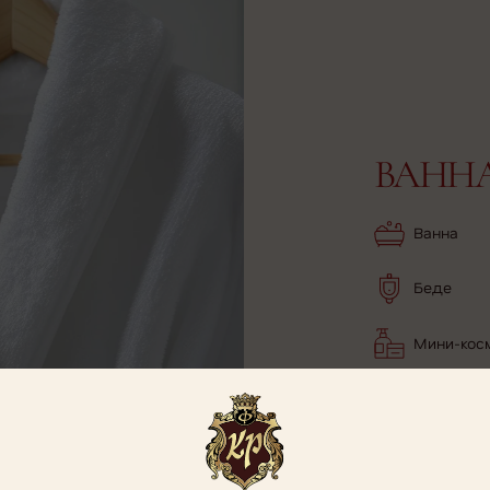
ВАНН
Ванна
Беде
Мини-кос
Фен
Халат