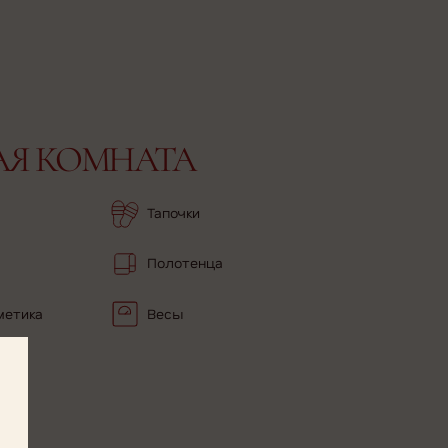
АЯ КОМНАТА
Тапочки
Полотенца
метика
Весы