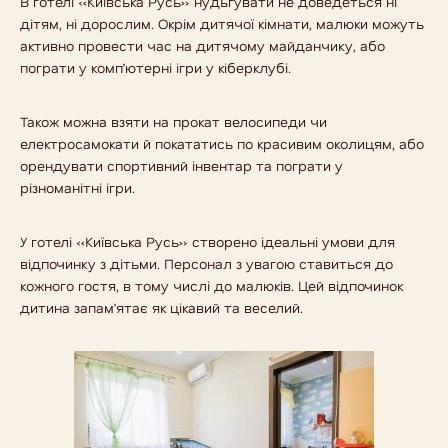
В готелі «Київська Русь» нудьгувати не доведеться ні
дітям, ні дорослим. Окрім дитячої кімнати, малюки можуть
активно провести час на дитячому майданчику, або
пограти у комп’ютерні ігри у кіберклубі.
Також можна взяти на прокат велосипеди чи
електросамокати й покататись по красивим околицям, або
орендувати спортивний інвентар та пограти у
різноманітні ігри.
У готелі «Київська Русь» створено ідеальні умови для
відпочинку з дітьми. Персонал з увагою ставиться до
кожного гостя, в тому числі до малюків. Цей відпочинок
дитина запам’ятає як цікавий та веселий.