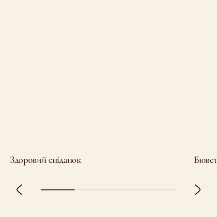
Здоровий сніданок
Бювет