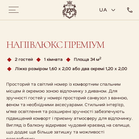
UA
НАПІВЛЮКС ПРЕМІУМ
2
2 гостей
1 кімната
Площа 34 м
Ліжко розміром 1,60 х 2,00 або два окремі 1,20 х 2,00
Просторий та світлий номер із комфортним спальним
місцем й окремою зоною відпочинку з диваном. Для
зручності гостей у номері просторий санвузол з ванною,
феном та необхідними аксесуарами. Стильний інтер’єр,
м’яке освітлення та розширені зручності забезпечують
підвищений комфорт і приємну атмосферу для відпочинку.
Вигляд із балкону відкриває чудовий краєвид на селище,
що додає ще більше затишку та можливості
розслабитись.