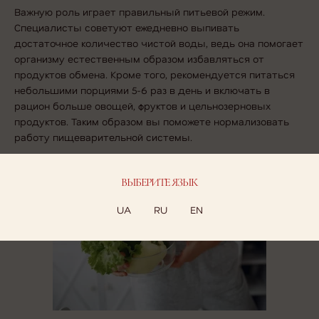
Важную роль играет правильный питьевой режим.
Специалисты советуют ежедневно выпивать
достаточное количество чистой воды, ведь она помогает
организму естественным образом избавляться от
продуктов обмена. Кроме того, рекомендуется питаться
небольшими порциями 5-6 раз в день и включать в
рацион больше овощей, фруктов и цельнозерновых
продуктов. Таким образом вы поможете нормализовать
работу пищеварительной системы.
ВЫБЕРИТЕ ЯЗЫК
UA
RU
EN