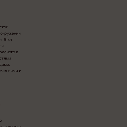
ской
 окружении
. Этот
ся
ресного в
естями
дами,
ечениями и
Е
ю
культурные