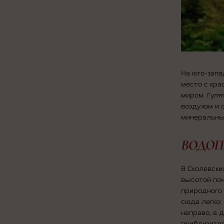
На юго-запа
место с кр
миром. Гуля
воздухом и
минеральны
ВОДОП
В Сколевски
высотой поч
природного 
сюда легко:
направо, а 
приблизите