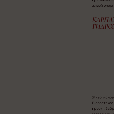
живой энерг
КАРПА
ГИДРО
Живописное 
В советское
проект. За