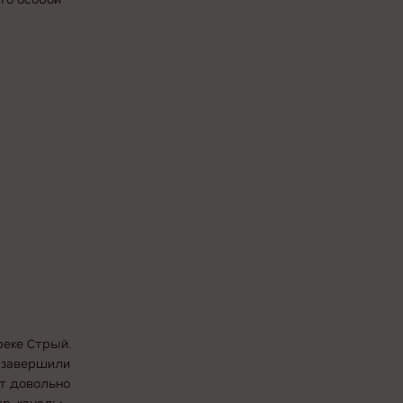
реке Стрый.
е завершили
т довольно