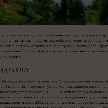
де от Сходницы в долине реки Каменка находится Буховское ур
асивейшими горными видами, разнообразным растительным и 
ть можно по горным тропам или берегу реки, наслаждаясь хру
 окружающей красотой. А еще в урочище можно найти целебные
е источники.
АД СОПИТ
х Бескидах, на южной окраине села Сопот, расположен живопис
ти 8 метров. Его окружают густые леса, входящие в состав на
парка, создавая атмосферу тишины и отдыха среди природы. 
 необходимо приехать в село, дойти до его крайней улицы и све
дальше пройти около 500 метров по тропинке через лес. Когда в
сь, вас встретит громкий шум падающей воды, придающий мес