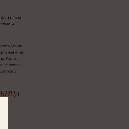
ория парка
остью и
ровождения
катанием на
ах. Среди
ю церковь
долгое и
УЖИЦА