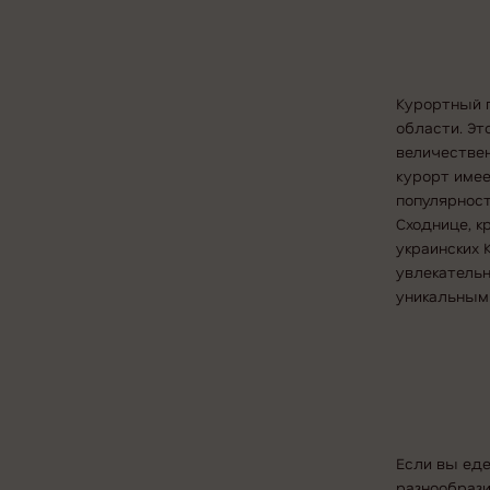
Курортный г
области. Эт
величестве
курорт имее
популярност
Сходнице, к
украинских 
увлекатель
уникальным
Если вы еде
разнообрази