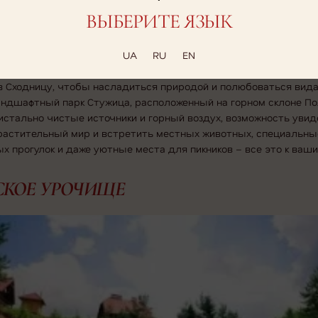
ВЫБЕРИТЕ ЯЗЫК
UA
RU
EN
в Сходницу, чтобы насладиться природой и полюбоваться вид
андшафтный парк Стужица, расположенный на горном склоне П
истально чистые источники и горный воздух, возможность увид
 растительный мир и встретить местных животных, специальн
х прогулок и даже уютные места для пикников – все это к ваши
СКОЕ УРОЧИЩЕ