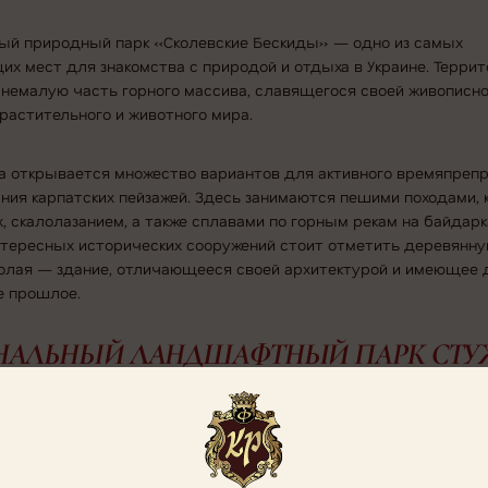
ый природный парк «Сколевские Бескиды» — одно из самых
х мест для знакомства с природой и отдыха в Украине. Террит
немалую часть горного массива, славящегося своей живописн
растительного и животного мира.
ка открывается множество вариантов для активного времяпреп
ния карпатских пейзажей. Здесь занимаются пешими походами, 
, скалолазанием, а также сплавами по горным рекам на байдарк
нтересных исторических сооружений стоит отметить деревянну
олая — здание, отличающееся своей архитектурой и имеющее 
 прошлое.
НАЛЬНЫЙ ЛАНДШАФТНЫЙ ПАРК СТ