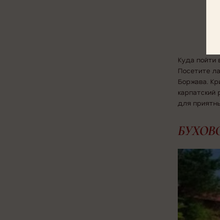
Куда пойти 
Посетите л
Боржава. Кр
карпатский
для приятны
БУХОВ