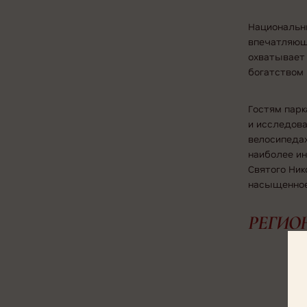
Национальн
впечатляющи
охватывает 
богатством 
Гостям пар
и исследова
велосипедах
наиболее и
Святого Ник
насыщенное
РЕГИО