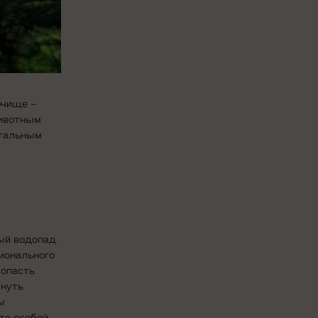
очище –
животным
стальным
ный водопад
ционального
Попасть
рнуть
ы
то особой