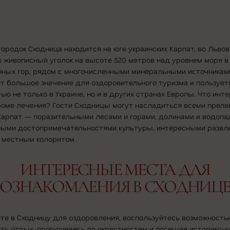
ородок Сходница находится на юге украинских Карпат, во Львов
о живописный уголок на высоте 520 метров над уровнем моря в
нных гор, рядом с многочисленными минеральными источниками
т большое значение для оздоровительного туризма и пользует
ью не только в Украине, но и в других странах Европы. Что инте
роме лечения? Гости Сходницы могут насладиться всеми прел
Карпат — поразительными лесами и горами, долинами и водопа
ными достопримечательностями культуры, интересными развл
 местным колоритом.
ИНТЕРЕСНЫЕ МЕСТА ДЛЯ
ОЗНАКОМЛЕНИЯ В СХОДНИЦ
те в Сходницу для оздоровления, воспользуйтесь возможность
ть отдых, прогуливаясь по окрестностям и посещая историко-