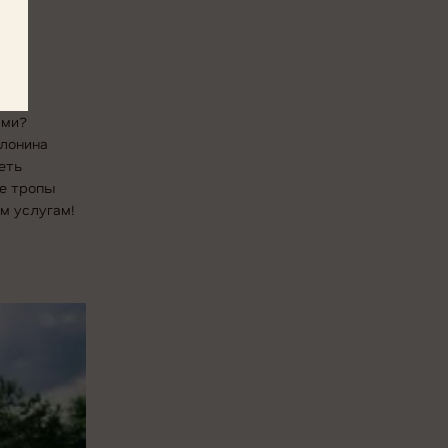
ами?
олонина
еть
ые тропы
м услугам!