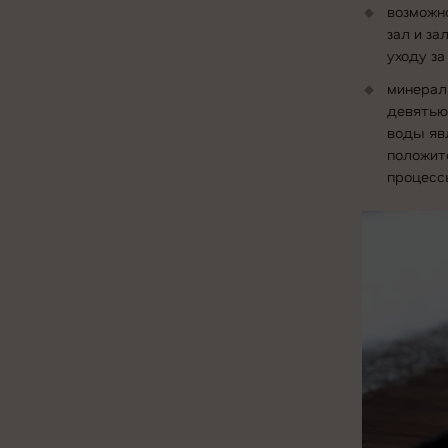
возможн
зал и з
уходу за
минерал
девятью
воды яв
положит
процессы