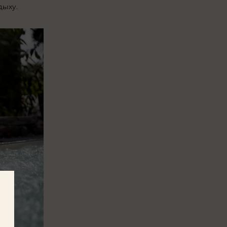
дыху.