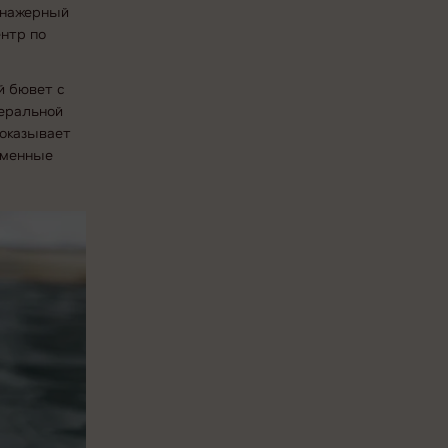
ренажерный
ентр по
й бювет с
еральной
оказывает
бменные