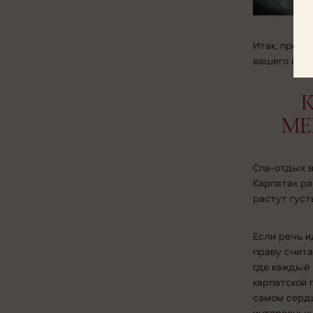
Итак, пред
вашего вним
К
ME
Спа-отдых в
Карпатах ра
растут густ
Если речь и
праву счита
где каждый 
карпатской 
самом сердц