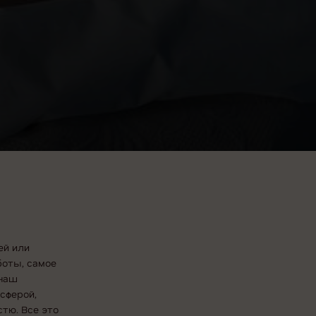
ей или
боты, самое
 наш
сферой,
тю. Все это