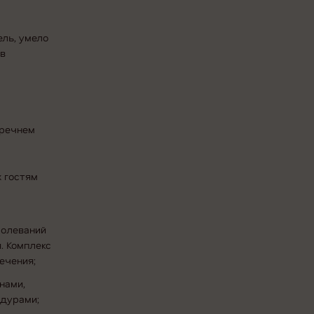
ль, умело
 в
еречнем
 гостям
болеваний
. Комплекс
ечения;
нами,
едурами;