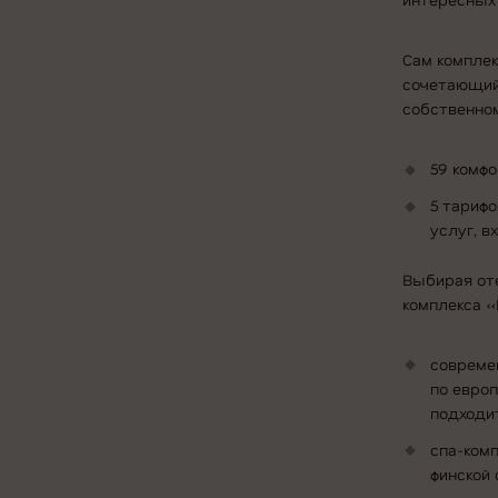
интересных 
Сам комплек
сочетающий
собственно
59 комф
5 тариф
услуг, в
Выбирая от
комплекса «
совреме
по евро
подходит
спа-ком
финской