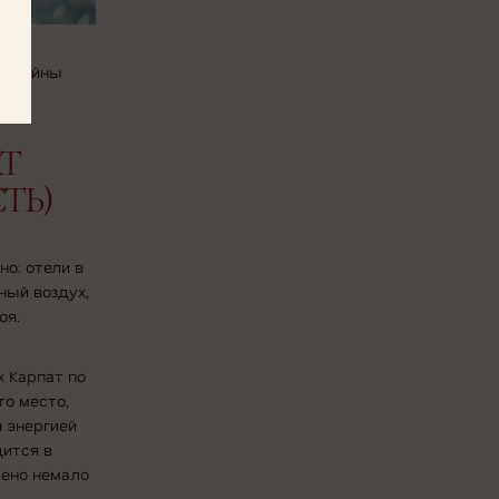
достойны
RT
ТЬ)
но: отели в
ный воздух,
оя.
х Карпат по
то место,
я энергией
дится в
чено немало