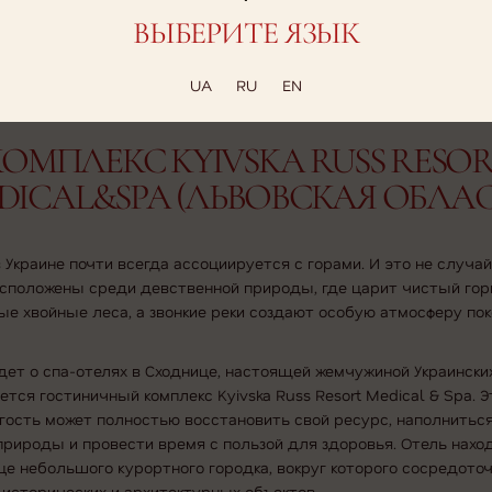
ВЫБЕРИТЕ ЯЗЫК
лагаем вашему вниманию лучшие спа-отели Украины, которые 
UA
RU
EN
ания.
ОМПЛЕКС KYIVSKA RUSS RESO
DICAL&SPA (ЛЬВОВСКАЯ ОБЛАС
 Украине почти всегда ассоциируется с горами. И это не случай
сположены среди девственной природы, где царит чистый гор
ые хвойные леса, а звонкие реки создают особую атмосферу пок
дет о спа-отелях в Сходнице, настоящей жемчужиной Украински
ется гостиничный комплекс Kyivska Russ Resort Medical & Spa. Э
гость может полностью восстановить свой ресурс, наполнитьс
природы и провести время с пользой для здоровья. Отель нахо
е небольшого курортного городка, вокруг которого сосредото