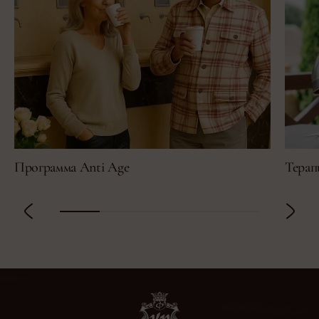
Программа Anti Age
Терап